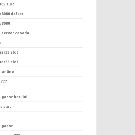
365 slot
8080 daftar
o8080
t server canada
场
uar33 slot
uar33 slot
t online
t777
t gacor hari ini
us slot
t
t gacor