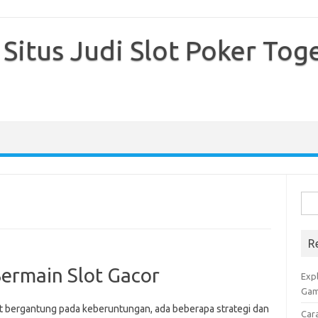
Situs Judi Slot Poker Tog
Sea
for:
R
ermain Slot Gacor
Expl
Gam
t bergantung pada keberuntungan, ada beberapa strategi dan
Car