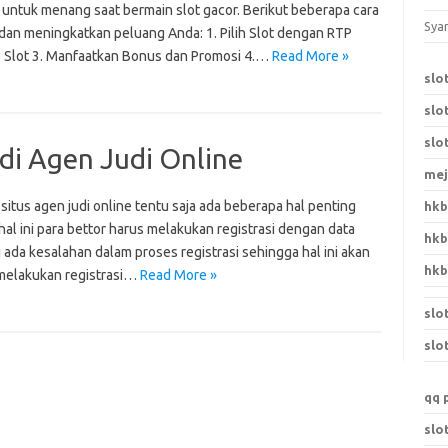
untuk menang saat bermain slot gacor. Berikut beberapa cara
Sya
n meningkatkan peluang Anda: 1. Pilih Slot dengan RTP
tas Slot 3. Manfaatkan Bonus dan Promosi 4.…
Read More »
slo
slo
slo
di Agen Judi Online
mej
itus agen judi online tentu saja ada beberapa hal penting
hk
hal ini para bettor harus melakukan registrasi dengan data
hk
ada kesalahan dalam proses registrasi sehingga hal ini akan
hk
 melakukan registrasi…
Read More »
slo
slo
qq 
slo