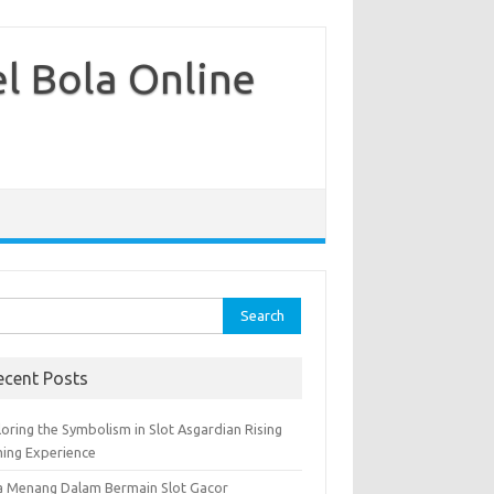
el Bola Online
rch
ecent Posts
oring the Symbolism in Slot Asgardian Rising
ing Experience
a Menang Dalam Bermain Slot Gacor