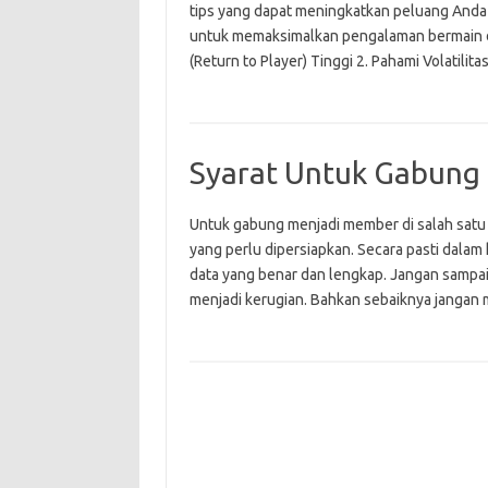
tips yang dapat meningkatkan peluang Anda 
untuk memaksimalkan pengalaman bermain da
(Return to Player) Tinggi 2. Pahami Volatili
Syarat Untuk Gabung 
Untuk gabung menjadi member di salah satu s
yang perlu dipersiapkan. Secara pasti dalam 
data yang benar dan lengkap. Jangan sampai 
menjadi kerugian. Bahkan sebaiknya jangan