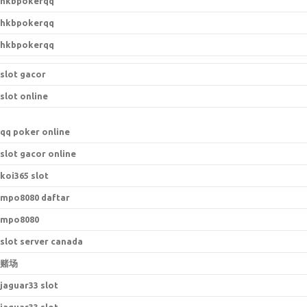
hkbpokerqq
hkbpokerqq
hkbpokerqq
slot gacor
slot online
qq poker online
slot gacor online
koi365 slot
mpo8080 daftar
mpo8080
slot server canada
赌场
jaguar33 slot