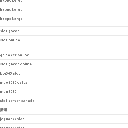
hkbpokerqq
hkbpokerqq
hkbpokerqq
slot gacor
slot online
qq poker online
slot gacor online
koi365 slot
mpo8080 daftar
mpo8080
slot server canada
赌场
jaguar33 slot