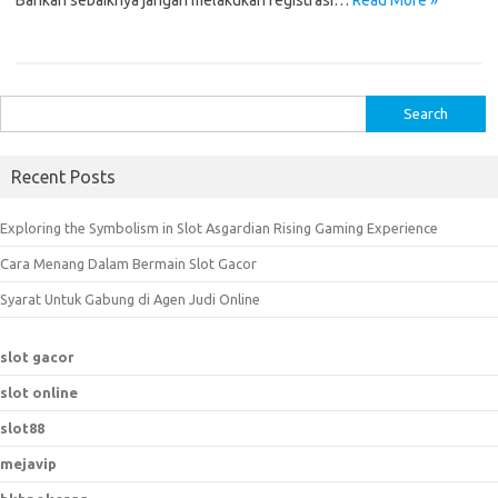
Bahkan sebaiknya jangan melakukan registrasi…
Read More »
S
e
a
Recent Posts
r
c
Exploring the Symbolism in Slot Asgardian Rising Gaming Experience
h
Cara Menang Dalam Bermain Slot Gacor
f
o
Syarat Untuk Gabung di Agen Judi Online
r
:
slot gacor
slot online
slot88
mejavip