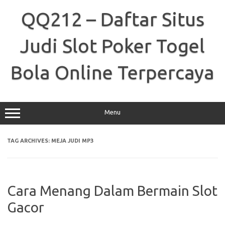
Skip
to
QQ212 – Daftar Situs
content
Judi Slot Poker Togel
Bola Online Terpercaya
Menu
TAG ARCHIVES:
MEJA JUDI MP3
Cara Menang Dalam Bermain Slot
Gacor