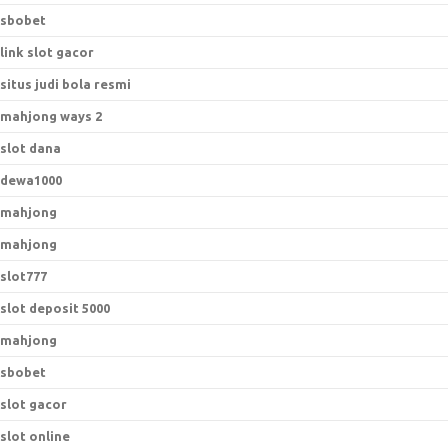
sbobet
link slot gacor
situs judi bola resmi
mahjong ways 2
slot dana
dewa1000
mahjong
mahjong
slot777
slot deposit 5000
mahjong
sbobet
slot gacor
slot online