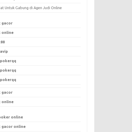
rat Untuk Gabung di Agen Judi Online
t gacor
t online
t88
avip
bpokerqq
bpokerqq
bpokerqq
t gacor
t online
poker online
t gacor online