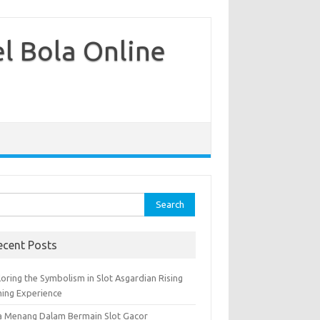
el Bola Online
rch
ecent Posts
oring the Symbolism in Slot Asgardian Rising
ing Experience
a Menang Dalam Bermain Slot Gacor