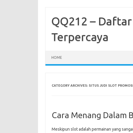
Skip
to
content
QQ212 – Daftar 
Terpercaya
HOME
CATEGORY ARCHIVES:
SITUS JUDI SLOT PROMOS
Cara Menang Dalam B
Meskipun slot adalah permainan yang sanga