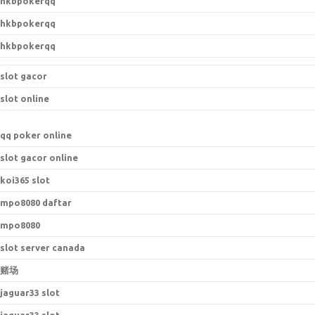
hkbpokerqq
hkbpokerqq
hkbpokerqq
slot gacor
slot online
qq poker online
slot gacor online
koi365 slot
mpo8080 daftar
mpo8080
slot server canada
赌场
jaguar33 slot