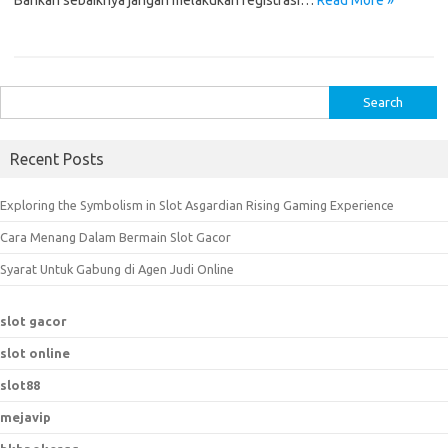
Bahkan sebaiknya jangan melakukan registrasi…
Read More »
S
e
a
Recent Posts
r
c
Exploring the Symbolism in Slot Asgardian Rising Gaming Experience
h
Cara Menang Dalam Bermain Slot Gacor
f
o
Syarat Untuk Gabung di Agen Judi Online
r
:
slot gacor
slot online
slot88
mejavip