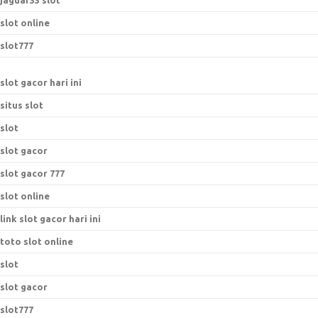
jaguar33 slot
slot online
slot777
slot gacor hari ini
situs slot
slot
slot gacor
slot gacor 777
slot online
link slot gacor hari ini
toto slot online
slot
slot gacor
slot777