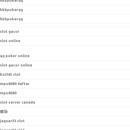
hkbpokerqq
hkbpokerqq
hkbpokerqq
slot gacor
slot online
qq poker online
slot gacor online
koi365 slot
mpo8080 daftar
mpo8080
slot server canada
赌场
jaguar33 slot