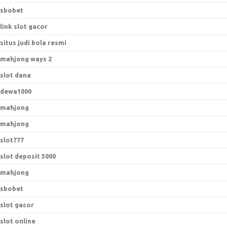
sbobet
link slot gacor
situs judi bola resmi
mahjong ways 2
slot dana
dewa1000
mahjong
mahjong
slot777
slot deposit 5000
mahjong
sbobet
slot gacor
slot online