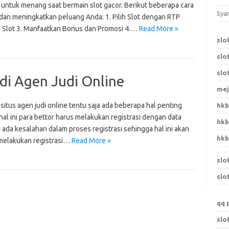
untuk menang saat bermain slot gacor. Berikut beberapa cara
Sya
n meningkatkan peluang Anda: 1. Pilih Slot dengan RTP
tas Slot 3. Manfaatkan Bonus dan Promosi 4.…
Read More »
slo
slo
slo
di Agen Judi Online
mej
itus agen judi online tentu saja ada beberapa hal penting
hk
hal ini para bettor harus melakukan registrasi dengan data
hk
ada kesalahan dalam proses registrasi sehingga hal ini akan
hk
 melakukan registrasi…
Read More »
slo
slo
qq 
slo