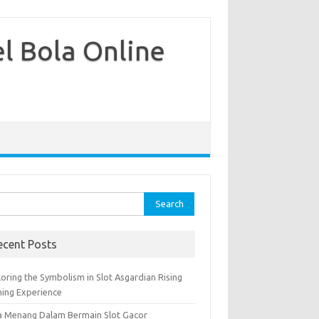
el Bola Online
rch
ecent Posts
oring the Symbolism in Slot Asgardian Rising
ing Experience
a Menang Dalam Bermain Slot Gacor