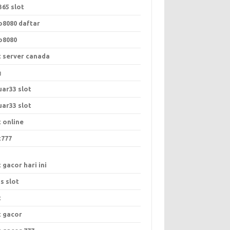
365 slot
8080 daftar
o8080
t server canada
场
uar33 slot
uar33 slot
t online
t777
t gacor hari ini
us slot
t
t gacor