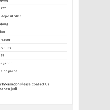
hjong
t777
t deposit 5000
hjong
bet
t gacor
t online
t88
us gacor
k slot gacor
r Information Please
Contact Us
sa seo judi