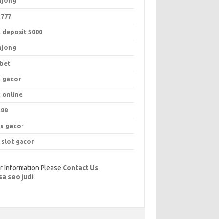
hjong
t777
t deposit 5000
hjong
bet
t gacor
t online
t88
us gacor
k slot gacor
r Information Please
Contact Us
sa seo judi