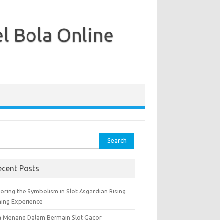
el Bola Online
rch
ecent Posts
oring the Symbolism in Slot Asgardian Rising
ing Experience
a Menang Dalam Bermain Slot Gacor