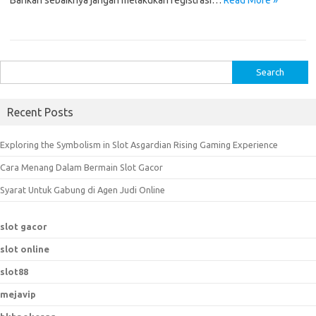
Bahkan sebaiknya jangan melakukan registrasi…
Read More »
S
e
a
Recent Posts
r
c
Exploring the Symbolism in Slot Asgardian Rising Gaming Experience
h
Cara Menang Dalam Bermain Slot Gacor
f
o
Syarat Untuk Gabung di Agen Judi Online
r
:
slot gacor
slot online
slot88
mejavip