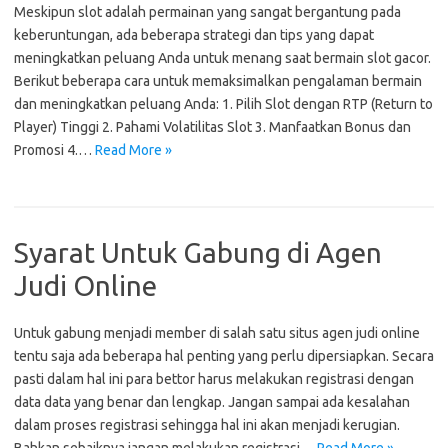
Meskipun slot adalah permainan yang sangat bergantung pada
keberuntungan, ada beberapa strategi dan tips yang dapat
meningkatkan peluang Anda untuk menang saat bermain slot gacor.
Berikut beberapa cara untuk memaksimalkan pengalaman bermain
dan meningkatkan peluang Anda: 1. Pilih Slot dengan RTP (Return to
Player) Tinggi 2. Pahami Volatilitas Slot 3. Manfaatkan Bonus dan
Promosi 4.…
Read More »
Syarat Untuk Gabung di Agen
Judi Online
Untuk gabung menjadi member di salah satu situs agen judi online
tentu saja ada beberapa hal penting yang perlu dipersiapkan. Secara
pasti dalam hal ini para bettor harus melakukan registrasi dengan
data data yang benar dan lengkap. Jangan sampai ada kesalahan
dalam proses registrasi sehingga hal ini akan menjadi kerugian.