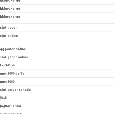
hkbpokerqq
hkbpokerqq
hkbpokerqq
slot gacor
slot online
qq poker online
slot gacor online
koi365 slot
mpo8080 daftar
mpo8080
slot server canada
赌场
jaguar33 slot