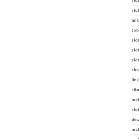
slo
slo
lin
tot
slo
slo
slo
sbo
lin
sit
mah
slo
dew
ma