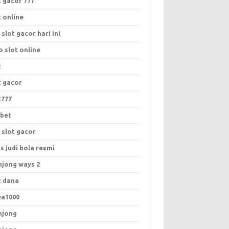
t gacor 777
t online
k slot gacor hari ini
o slot online
t
t gacor
t777
bet
k slot gacor
us judi bola resmi
jong ways 2
t dana
a1000
hjong