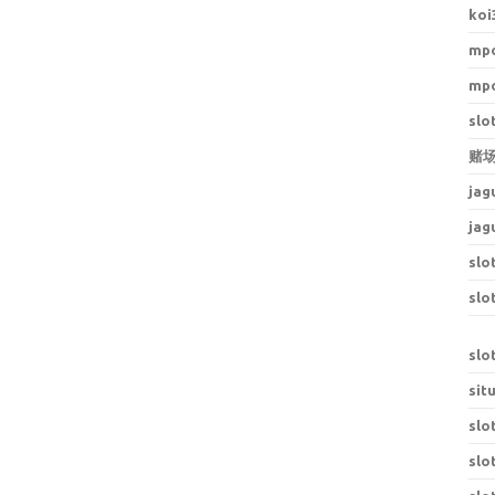
koi
mpo
mp
slo
赌
jag
jag
slo
slo
slo
sit
slo
slo