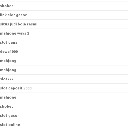
sbobet
link slot gacor
situs judi bola resmi
mahjong ways 2
slot dana
dewa1000
mahjong
mahjong
slot777
slot deposit 5000
mahjong
sbobet
slot gacor
slot online