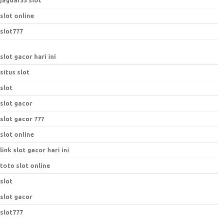
jaguar33 slot
slot online
slot777
slot gacor hari ini
situs slot
slot
slot gacor
slot gacor 777
slot online
link slot gacor hari ini
toto slot online
slot
slot gacor
slot777