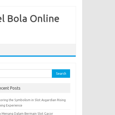
el Bola Online
rch
ecent Posts
oring the Symbolism in Slot Asgardian Rising
ing Experience
a Menang Dalam Bermain Slot Gacor