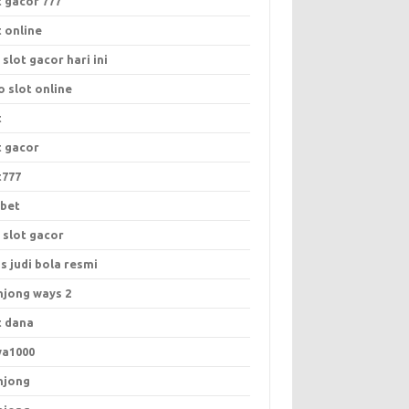
t gacor 777
t online
k slot gacor hari ini
o slot online
t
t gacor
t777
bet
k slot gacor
us judi bola resmi
jong ways 2
t dana
a1000
hjong