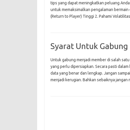
tips yang dapat meningkatkan peluang Anda 
untuk memaksimalkan pengalaman bermain da
(Return to Player) Tinggi 2. Pahami Volatili
Syarat Untuk Gabung 
Untuk gabung menjadi member di salah satu s
yang perlu dipersiapkan. Secara pasti dalam 
data yang benar dan lengkap. Jangan sampai 
menjadi kerugian. Bahkan sebaiknya jangan