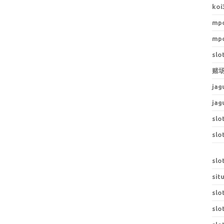
koi
mpo
mp
slo
赌
jag
jag
slo
slo
slo
sit
slo
slo