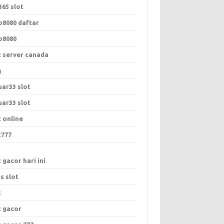
365 slot
8080 daftar
o8080
t server canada
场
uar33 slot
uar33 slot
t online
t777
t gacor hari ini
us slot
t
t gacor