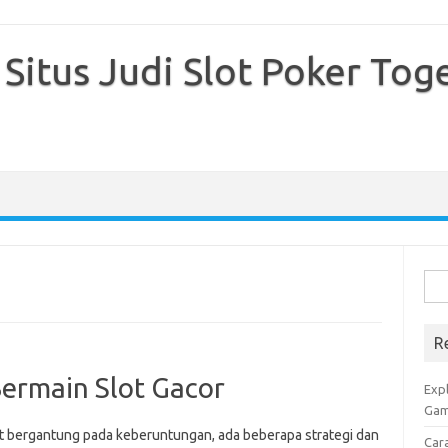
Situs Judi Slot Poker Tog
Sea
for:
R
ermain Slot Gacor
Expl
Gam
t bergantung pada keberuntungan, ada beberapa strategi dan
Car