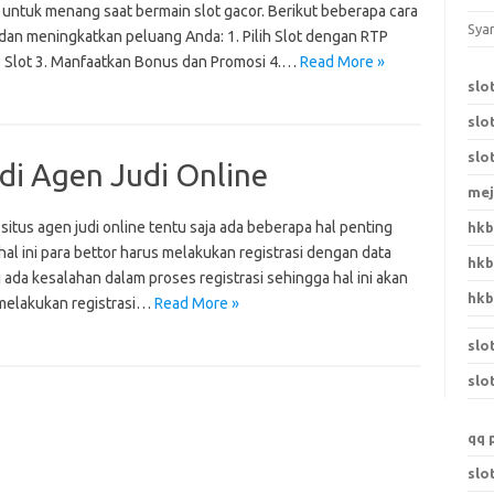
untuk menang saat bermain slot gacor. Berikut beberapa cara
Sya
n meningkatkan peluang Anda: 1. Pilih Slot dengan RTP
tas Slot 3. Manfaatkan Bonus dan Promosi 4.…
Read More »
slo
slo
slo
di Agen Judi Online
mej
itus agen judi online tentu saja ada beberapa hal penting
hk
hal ini para bettor harus melakukan registrasi dengan data
hk
ada kesalahan dalam proses registrasi sehingga hal ini akan
hk
 melakukan registrasi…
Read More »
slo
slo
qq 
slo