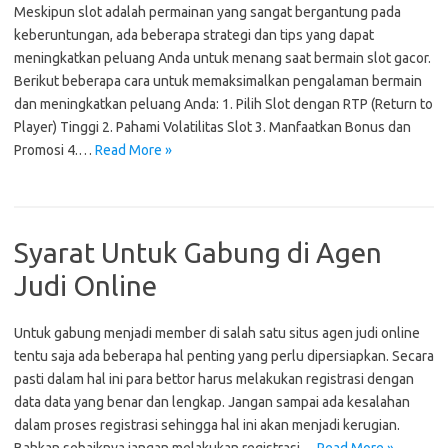
Meskipun slot adalah permainan yang sangat bergantung pada
keberuntungan, ada beberapa strategi dan tips yang dapat
meningkatkan peluang Anda untuk menang saat bermain slot gacor.
Berikut beberapa cara untuk memaksimalkan pengalaman bermain
dan meningkatkan peluang Anda: 1. Pilih Slot dengan RTP (Return to
Player) Tinggi 2. Pahami Volatilitas Slot 3. Manfaatkan Bonus dan
Promosi 4.…
Read More »
Syarat Untuk Gabung di Agen
Judi Online
Untuk gabung menjadi member di salah satu situs agen judi online
tentu saja ada beberapa hal penting yang perlu dipersiapkan. Secara
pasti dalam hal ini para bettor harus melakukan registrasi dengan
data data yang benar dan lengkap. Jangan sampai ada kesalahan
dalam proses registrasi sehingga hal ini akan menjadi kerugian.