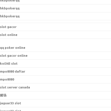
hkbpokerqq
hkbpokerqq
hkbpokerqq
slot gacor
slot online
qq poker online
slot gacor online
koi365 slot
mpo8080 daftar
mpo8080
slot server canada
赌场
jaguar33 slot