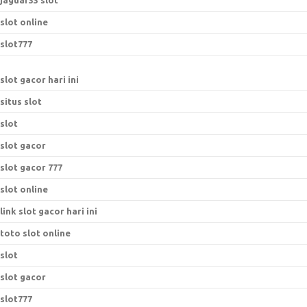
jaguar33 slot
slot online
slot777
slot gacor hari ini
situs slot
slot
slot gacor
slot gacor 777
slot online
link slot gacor hari ini
toto slot online
slot
slot gacor
slot777