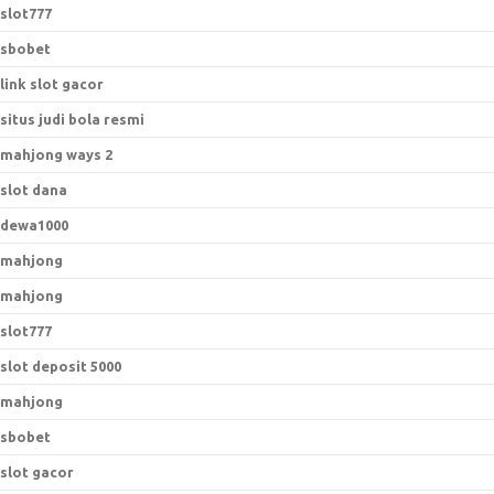
slot777
sbobet
link slot gacor
situs judi bola resmi
mahjong ways 2
slot dana
dewa1000
mahjong
mahjong
slot777
slot deposit 5000
mahjong
sbobet
slot gacor