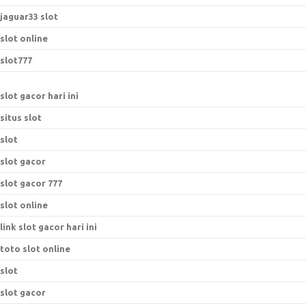
jaguar33 slot
slot online
slot777
slot gacor hari ini
situs slot
slot
slot gacor
slot gacor 777
slot online
link slot gacor hari ini
toto slot online
slot
slot gacor