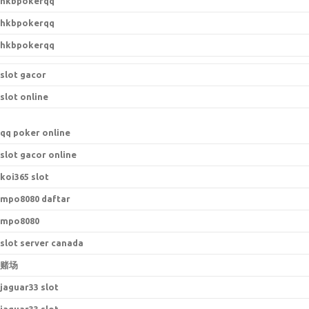
hkbpokerqq
hkbpokerqq
hkbpokerqq
slot gacor
slot online
qq poker online
slot gacor online
koi365 slot
mpo8080 daftar
mpo8080
slot server canada
赌场
jaguar33 slot