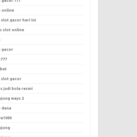
t gacor 777
t online
k slot gacor hari ini
o slot online
t
t gacor
t777
bet
k slot gacor
us judi bola resmi
jong ways 2
t dana
a1000
hjong