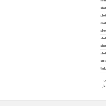
ma
slo
slo
ma
sbo
slo
slo
slo
sit
lin
Fo
ja