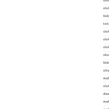
slo
slo
lin
tot
slo
slo
slo
sbo
lin
sit
mah
slo
dew
ma