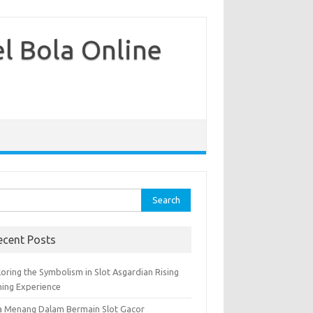
el Bola Online
rch
ecent Posts
oring the Symbolism in Slot Asgardian Rising
ing Experience
a Menang Dalam Bermain Slot Gacor