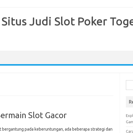
Situs Judi Slot Poker Tog
Sea
for:
R
ermain Slot Gacor
Expl
Gam
t bergantung pada keberuntungan, ada beberapa strategi dan
Car