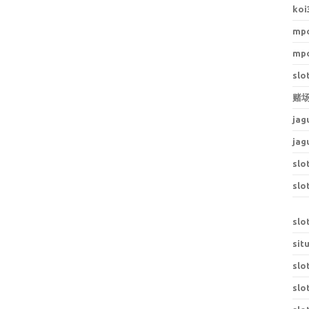
koi
mpo
mp
slo
赌
jag
jag
slo
slo
slo
sit
slo
slo