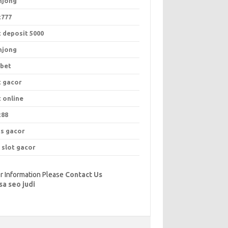
hjong
t777
t deposit 5000
hjong
bet
t gacor
t online
t88
us gacor
k slot gacor
r Information Please
Contact Us
sa seo judi