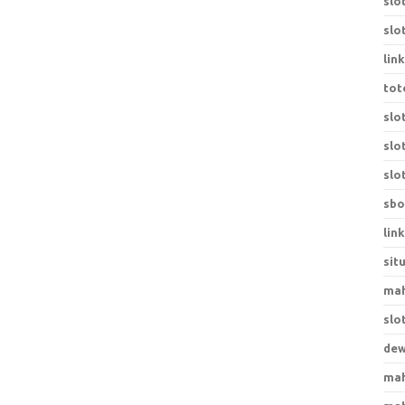
slo
slo
lin
tot
slo
slo
slo
sbo
lin
sit
mah
slo
dew
ma