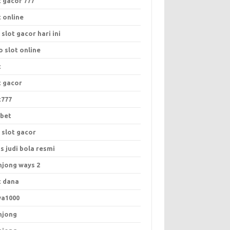
t gacor 777
t online
k slot gacor hari ini
o slot online
t
t gacor
t777
bet
k slot gacor
us judi bola resmi
jong ways 2
t dana
a1000
hjong