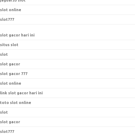
jaguar33 slot
slot online
slot777
slot gacor hari ini
situs slot
slot
slot gacor
slot gacor 777
slot online
link slot gacor hari ini
toto slot online
slot
slot gacor
slot777