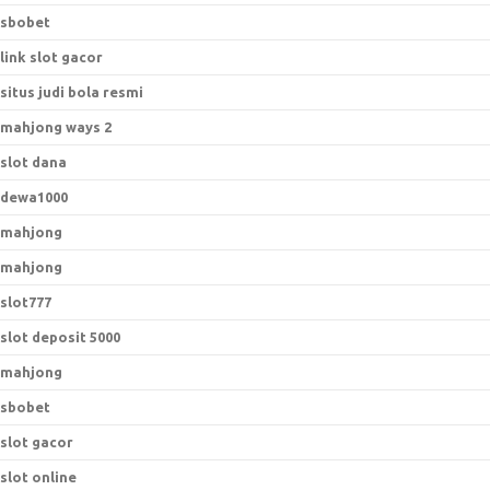
sbobet
link slot gacor
situs judi bola resmi
mahjong ways 2
slot dana
dewa1000
mahjong
mahjong
slot777
slot deposit 5000
mahjong
sbobet
slot gacor
slot online