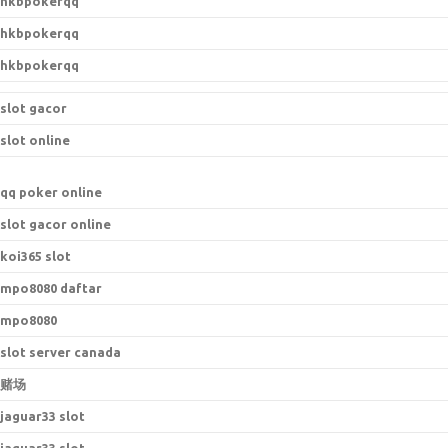
hkbpokerqq
hkbpokerqq
hkbpokerqq
slot gacor
slot online
qq poker online
slot gacor online
koi365 slot
mpo8080 daftar
mpo8080
slot server canada
赌场
jaguar33 slot