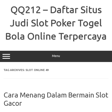
Skip
to
QQ212 – Daftar Situs
content
Judi Slot Poker Togel
Bola Online Terpercaya
Menu
TAG ARCHIVES:
SLOT ONLINE 49
Cara Menang Dalam Bermain Slot
Gacor