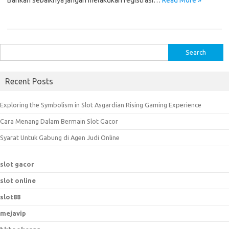
Bahkan sebaiknya jangan melakukan registrasi…
Read More »
S
e
a
Recent Posts
r
c
Exploring the Symbolism in Slot Asgardian Rising Gaming Experience
h
Cara Menang Dalam Bermain Slot Gacor
f
o
Syarat Untuk Gabung di Agen Judi Online
r
:
slot gacor
slot online
slot88
mejavip