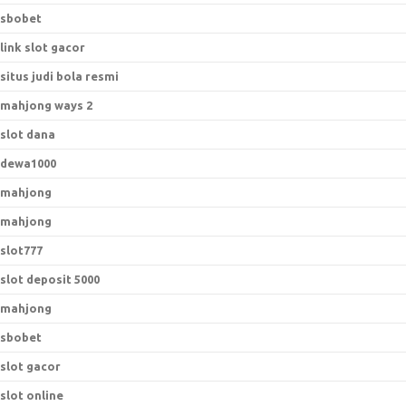
sbobet
link slot gacor
situs judi bola resmi
mahjong ways 2
slot dana
dewa1000
mahjong
mahjong
slot777
slot deposit 5000
mahjong
sbobet
slot gacor
slot online