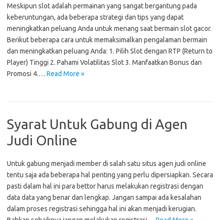
Meskipun slot adalah permainan yang sangat bergantung pada
keberuntungan, ada beberapa strategi dan tips yang dapat
meningkatkan peluang Anda untuk menang saat bermain slot gacor.
Berikut beberapa cara untuk memaksimalkan pengalaman bermain
dan meningkatkan peluang Anda: 1. Pilih Slot dengan RTP (Return to
Player) Tinggi 2. Pahami Volatilitas Slot 3. Manfaatkan Bonus dan
Promosi 4.…
Read More »
Syarat Untuk Gabung di Agen
Judi Online
Untuk gabung menjadi member di salah satu situs agen judi online
tentu saja ada beberapa hal penting yang perlu dipersiapkan. Secara
pasti dalam hal ini para bettor harus melakukan registrasi dengan
data data yang benar dan lengkap. Jangan sampai ada kesalahan
dalam proses registrasi sehingga hal ini akan menjadi kerugian.