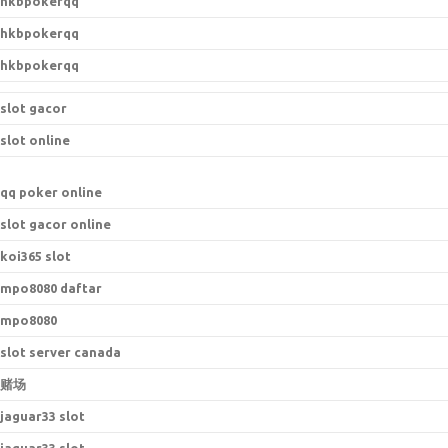
hkbpokerqq
hkbpokerqq
hkbpokerqq
slot gacor
slot online
qq poker online
slot gacor online
koi365 slot
mpo8080 daftar
mpo8080
slot server canada
赌场
jaguar33 slot