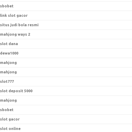
sbobet
link slot gacor
situs judi bola resmi
mahjong ways 2
slot dana
dewa1000
mahjong
mahjong
slot777
slot deposit 5000
mahjong
sbobet
slot gacor
slot online