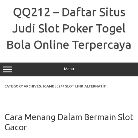
Skip
to
QQ212 – Daftar Situs
content
Judi Slot Poker Togel
Bola Online Terpercaya
Menu
CATEGORY ARCHIVES:
IGAMBLE247 SLOT LINK ALTERNATIF
Cara Menang Dalam Bermain Slot
Gacor