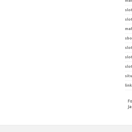
ma
slo
slo
ma
sbo
slo
slo
slo
sit
lin
Fo
ja