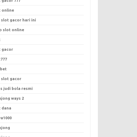
t gacor 777
t online
k slot gacor hari ini
o slot online
t
t gacor
t777
bet
k slot gacor
us judi bola resmi
jong ways 2
t dana
a1000
hjong