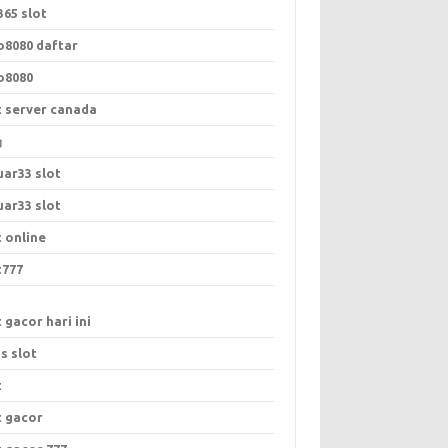
365 slot
8080 daftar
o8080
t server canada
场
uar33 slot
uar33 slot
t online
t777
t gacor hari ini
us slot
t
t gacor