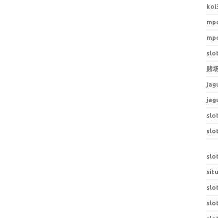
koi
mpo
mp
slo
赌
jag
jag
slo
slo
slo
sit
slo
slo