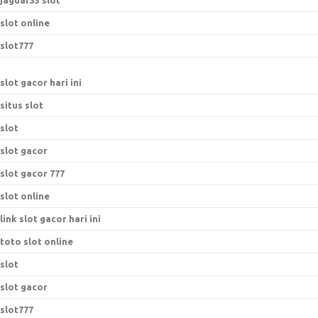
jaguar33 slot
slot online
slot777
slot gacor hari ini
situs slot
slot
slot gacor
slot gacor 777
slot online
link slot gacor hari ini
toto slot online
slot
slot gacor
slot777