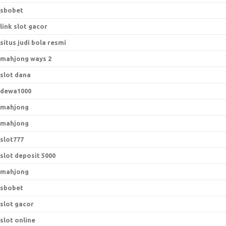
sbobet
link slot gacor
situs judi bola resmi
mahjong ways 2
slot dana
dewa1000
mahjong
mahjong
slot777
slot deposit 5000
mahjong
sbobet
slot gacor
slot online