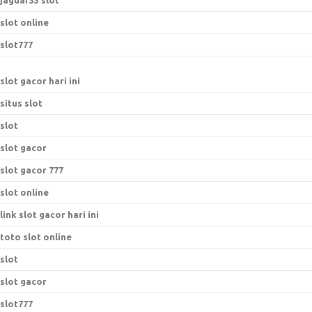
jaguar33 slot
slot online
slot777
slot gacor hari ini
situs slot
slot
slot gacor
slot gacor 777
slot online
link slot gacor hari ini
toto slot online
slot
slot gacor
slot777