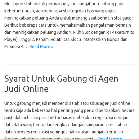
Meskipun slot adalah permainan yang sangat bergantung pada
keberuntungan, ada beberapa strategi dan tips yang dapat
meningkatkan peluang Anda untuk menang saat bermain slot gacor.
Berikut beberapa cara untuk memaksimalkan pengalaman bermain
dan meningkatkan peluang Anda: 1. Pilih Slot dengan RTP (Return to
Player) Tinggi 2. Pahami Volatilitas Slot 3. Manfaatkan Bonus dan
Promosi 4.…
Read More »
Syarat Untuk Gabung di Agen
Judi Online
Untuk gabung menjadi member di salah satu situs agen judi online
tentu saja ada beberapa hal penting yang perlu dipersiapkan. Secara
pasti dalam hal ini para bettor harus melakukan registrasi dengan
data data yang benar dan lengkap. Jangan sampai ada kesalahan
dalam proses registrasi sehingga hal ini akan menjadi kerugian.