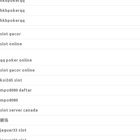
hkbpokerqq
hkbpokerqq
hkbpokerqq
slot gacor
slot online
qq poker online
slot gacor online
koi365 slot
mpo8080 daftar
mpo8080
slot server canada
赌场
jaguar33 slot