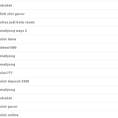
sbobet
link slot gacor
situs judi bola resmi
mahjong ways 2
slot dana
dewa1000
mahjong
mahjong
slot777
slot deposit 5000
mahjong
sbobet
slot gacor
slot online