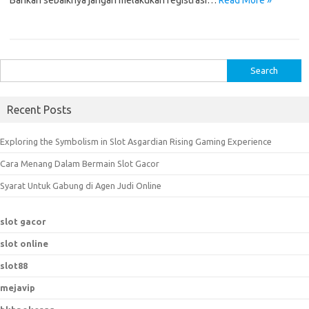
Bahkan sebaiknya jangan melakukan registrasi…
Read More »
S
e
a
Recent Posts
r
c
Exploring the Symbolism in Slot Asgardian Rising Gaming Experience
h
Cara Menang Dalam Bermain Slot Gacor
f
o
Syarat Untuk Gabung di Agen Judi Online
r
:
slot gacor
slot online
slot88
mejavip