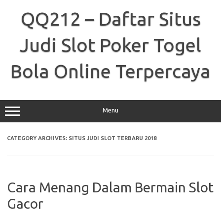
Skip
to
QQ212 – Daftar Situs
content
Judi Slot Poker Togel
Bola Online Terpercaya
Menu
CATEGORY ARCHIVES:
SITUS JUDI SLOT TERBARU 2018
Cara Menang Dalam Bermain Slot
Gacor