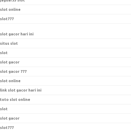
jaguar33 slot
slot online
slot777
slot gacor hari ini
situs slot
slot
slot gacor
slot gacor 777
slot online
link slot gacor hari ini
toto slot online
slot
slot gacor
slot777