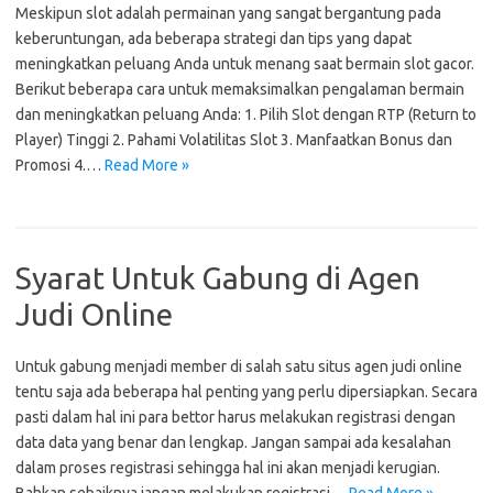
Meskipun slot adalah permainan yang sangat bergantung pada
keberuntungan, ada beberapa strategi dan tips yang dapat
meningkatkan peluang Anda untuk menang saat bermain slot gacor.
Berikut beberapa cara untuk memaksimalkan pengalaman bermain
dan meningkatkan peluang Anda: 1. Pilih Slot dengan RTP (Return to
Player) Tinggi 2. Pahami Volatilitas Slot 3. Manfaatkan Bonus dan
Promosi 4.…
Read More »
Syarat Untuk Gabung di Agen
Judi Online
Untuk gabung menjadi member di salah satu situs agen judi online
tentu saja ada beberapa hal penting yang perlu dipersiapkan. Secara
pasti dalam hal ini para bettor harus melakukan registrasi dengan
data data yang benar dan lengkap. Jangan sampai ada kesalahan
dalam proses registrasi sehingga hal ini akan menjadi kerugian.