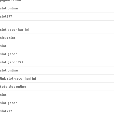
jaguar33 slot
slot online
slot777
slot gacor hari ini
situs slot
slot
slot gacor
slot gacor 777
slot online
link slot gacor hari ini
toto slot online
slot
slot gacor
slot777