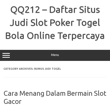
Skip
to
QQ212 – Daftar Situs
content
Judi Slot Poker Togel
Bola Online Terpercaya
Menu
CATEGORY ARCHIVES:
RUMUS JUDI TOGEL
Cara Menang Dalam Bermain Slot
Gacor