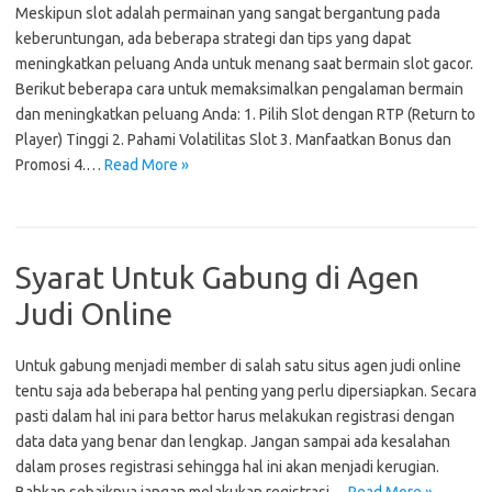
Meskipun slot adalah permainan yang sangat bergantung pada
keberuntungan, ada beberapa strategi dan tips yang dapat
meningkatkan peluang Anda untuk menang saat bermain slot gacor.
Berikut beberapa cara untuk memaksimalkan pengalaman bermain
dan meningkatkan peluang Anda: 1. Pilih Slot dengan RTP (Return to
Player) Tinggi 2. Pahami Volatilitas Slot 3. Manfaatkan Bonus dan
Promosi 4.…
Read More »
Syarat Untuk Gabung di Agen
Judi Online
Untuk gabung menjadi member di salah satu situs agen judi online
tentu saja ada beberapa hal penting yang perlu dipersiapkan. Secara
pasti dalam hal ini para bettor harus melakukan registrasi dengan
data data yang benar dan lengkap. Jangan sampai ada kesalahan
dalam proses registrasi sehingga hal ini akan menjadi kerugian.