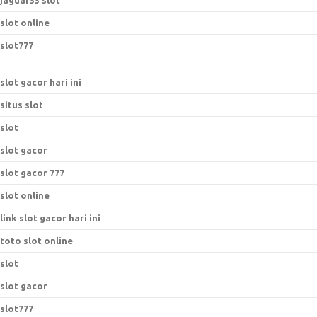
jaguar33 slot
slot online
slot777
slot gacor hari ini
situs slot
slot
slot gacor
slot gacor 777
slot online
link slot gacor hari ini
toto slot online
slot
slot gacor
slot777