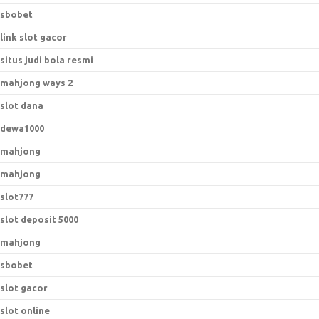
sbobet
link slot gacor
situs judi bola resmi
mahjong ways 2
slot dana
dewa1000
mahjong
mahjong
slot777
slot deposit 5000
mahjong
sbobet
slot gacor
slot online