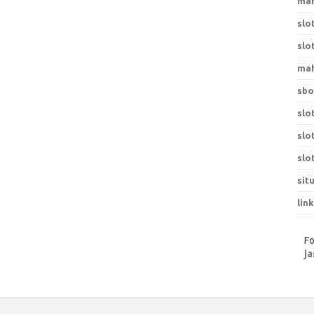
ma
slo
slo
ma
sbo
slo
slo
slo
sit
lin
Fo
ja