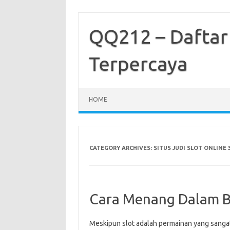
Skip
to
content
QQ212 – Daftar 
Terpercaya
HOME
CATEGORY ARCHIVES:
SITUS JUDI SLOT ONLINE 
Cara Menang Dalam B
Meskipun slot adalah permainan yang sanga