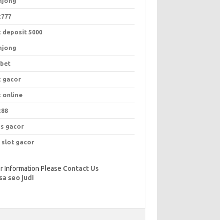
hjong
t777
t deposit 5000
hjong
bet
t gacor
t online
t88
us gacor
k slot gacor
r Information Please
Contact Us
sa seo judi