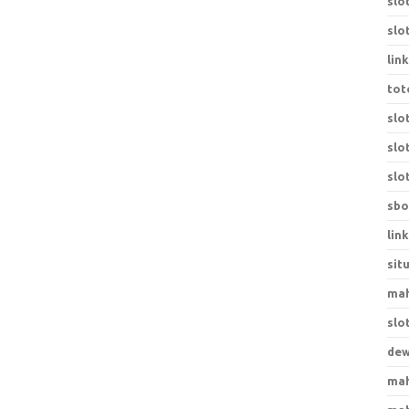
slo
slo
lin
tot
slo
slo
slo
sbo
lin
sit
mah
slo
dew
ma