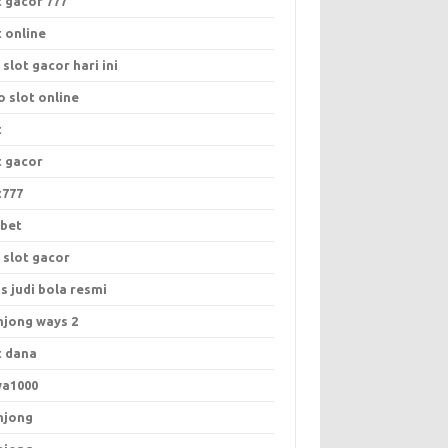
t gacor 777
t online
k slot gacor hari ini
o slot online
t
t gacor
t777
bet
k slot gacor
us judi bola resmi
jong ways 2
t dana
a1000
hjong