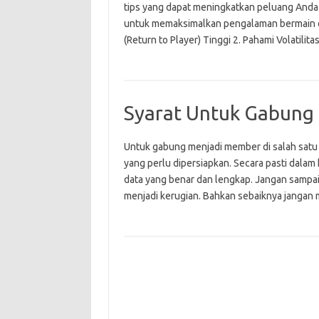
tips yang dapat meningkatkan peluang Anda 
untuk memaksimalkan pengalaman bermain da
(Return to Player) Tinggi 2. Pahami Volatili
Syarat Untuk Gabung 
Untuk gabung menjadi member di salah satu s
yang perlu dipersiapkan. Secara pasti dalam 
data yang benar dan lengkap. Jangan sampai 
menjadi kerugian. Bahkan sebaiknya jangan