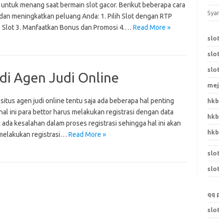
untuk menang saat bermain slot gacor. Berikut beberapa cara
Sya
n meningkatkan peluang Anda: 1. Pilih Slot dengan RTP
tas Slot 3. Manfaatkan Bonus dan Promosi 4.…
Read More »
slo
slo
slo
di Agen Judi Online
mej
itus agen judi online tentu saja ada beberapa hal penting
hk
hal ini para bettor harus melakukan registrasi dengan data
hk
ada kesalahan dalam proses registrasi sehingga hal ini akan
hk
 melakukan registrasi…
Read More »
slo
slo
qq 
slo