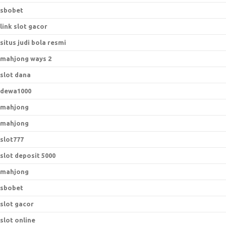
sbobet
link slot gacor
situs judi bola resmi
mahjong ways 2
slot dana
dewa1000
mahjong
mahjong
slot777
slot deposit 5000
mahjong
sbobet
slot gacor
slot online