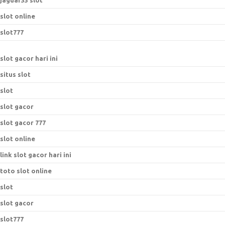
jaguar33 slot
slot online
slot777
slot gacor hari ini
situs slot
slot
slot gacor
slot gacor 777
slot online
link slot gacor hari ini
toto slot online
slot
slot gacor
slot777