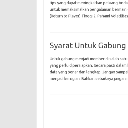
tips yang dapat meningkatkan peluang Anda 
untuk memaksimalkan pengalaman bermain da
(Return to Player) Tinggi 2. Pahami Volatili
Syarat Untuk Gabung 
Untuk gabung menjadi member di salah satu s
yang perlu dipersiapkan. Secara pasti dalam 
data yang benar dan lengkap. Jangan sampai 
menjadi kerugian. Bahkan sebaiknya jangan