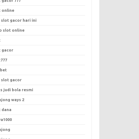
t gacor 777
t online
k slot gacor hari ini
o slot online
t
t gacor
t777
bet
k slot gacor
us judi bola resmi
jong ways 2
t dana
a1000
hjong