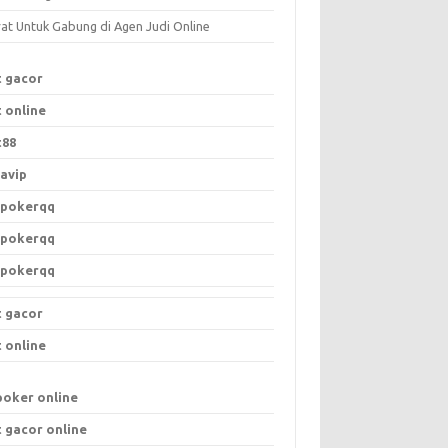
rat Untuk Gabung di Agen Judi Online
t gacor
t online
t88
avip
bpokerqq
bpokerqq
bpokerqq
t gacor
t online
poker online
t gacor online