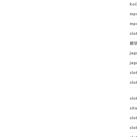
koi
mpo
mp
slo
赌
jag
jag
slo
slo
slo
sit
slo
slo