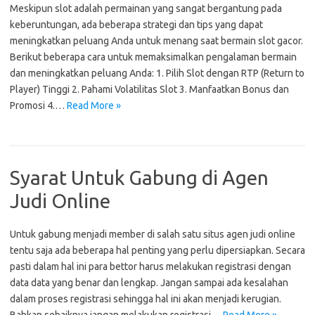
Meskipun slot adalah permainan yang sangat bergantung pada
keberuntungan, ada beberapa strategi dan tips yang dapat
meningkatkan peluang Anda untuk menang saat bermain slot gacor.
Berikut beberapa cara untuk memaksimalkan pengalaman bermain
dan meningkatkan peluang Anda: 1. Pilih Slot dengan RTP (Return to
Player) Tinggi 2. Pahami Volatilitas Slot 3. Manfaatkan Bonus dan
Promosi 4.…
Read More »
Syarat Untuk Gabung di Agen
Judi Online
Untuk gabung menjadi member di salah satu situs agen judi online
tentu saja ada beberapa hal penting yang perlu dipersiapkan. Secara
pasti dalam hal ini para bettor harus melakukan registrasi dengan
data data yang benar dan lengkap. Jangan sampai ada kesalahan
dalam proses registrasi sehingga hal ini akan menjadi kerugian.