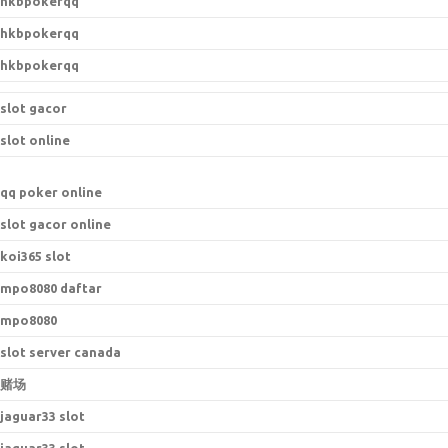
hkbpokerqq
hkbpokerqq
hkbpokerqq
slot gacor
slot online
qq poker online
slot gacor online
koi365 slot
mpo8080 daftar
mpo8080
slot server canada
赌场
jaguar33 slot