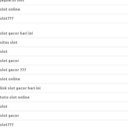
jaguar33 slot
slot online
slot777
slot gacor hari ini
situs slot
slot
slot gacor
slot gacor 777
slot online
link slot gacor hari ini
toto slot online
slot
slot gacor
slot777