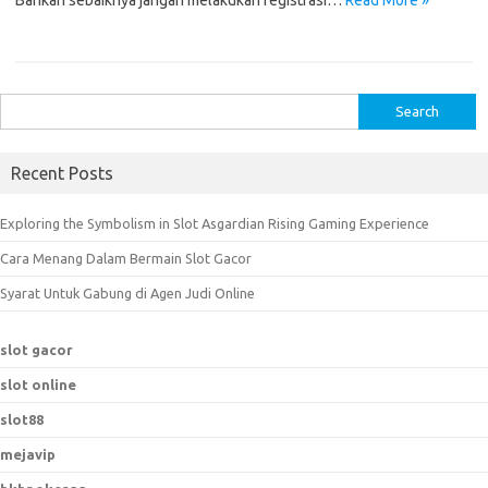
Bahkan sebaiknya jangan melakukan registrasi…
Read More »
S
e
a
Recent Posts
r
c
Exploring the Symbolism in Slot Asgardian Rising Gaming Experience
h
Cara Menang Dalam Bermain Slot Gacor
f
o
Syarat Untuk Gabung di Agen Judi Online
r
:
slot gacor
slot online
slot88
mejavip