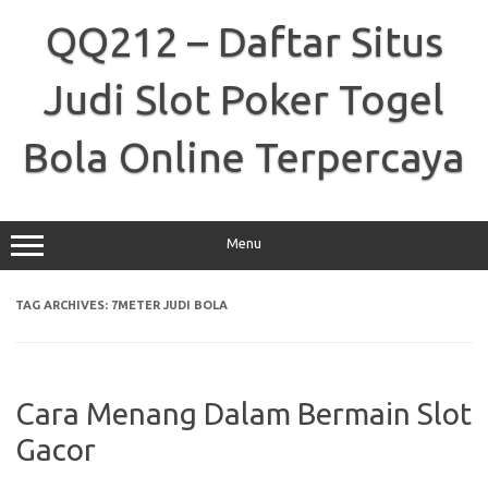
Skip
to
QQ212 – Daftar Situs
content
Judi Slot Poker Togel
Bola Online Terpercaya
Menu
TAG ARCHIVES:
7METER JUDI BOLA
Cara Menang Dalam Bermain Slot
Gacor