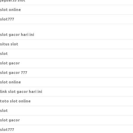
jaguar33 slot
slot online
slot777
slot gacor hari ini
situs slot
slot
slot gacor
slot gacor 777
slot online
link slot gacor hari ini
toto slot online
slot
slot gacor
slot777