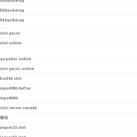
hkbpokerqq
hkbpokerqq
hkbpokerqq
slot gacor
slot online
qq poker online
slot gacor online
koi365 slot
mpo8080 daftar
mpo8080
slot server canada
赌场
jaguar33 slot