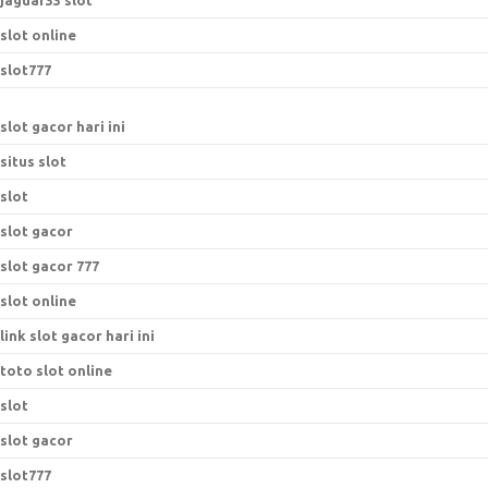
jaguar33 slot
slot online
slot777
slot gacor hari ini
situs slot
slot
slot gacor
slot gacor 777
slot online
link slot gacor hari ini
toto slot online
slot
slot gacor
slot777