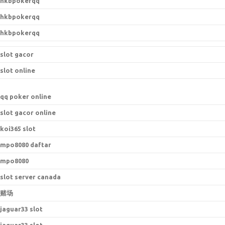
hkbpokerqq
hkbpokerqq
hkbpokerqq
slot gacor
slot online
qq poker online
slot gacor online
koi365 slot
mpo8080 daftar
mpo8080
slot server canada
赌场
jaguar33 slot