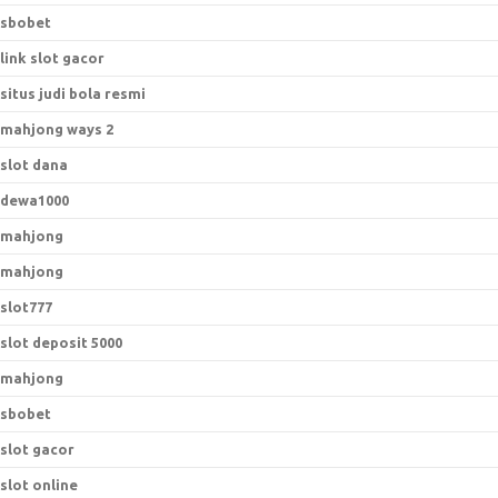
sbobet
link slot gacor
situs judi bola resmi
mahjong ways 2
slot dana
dewa1000
mahjong
mahjong
slot777
slot deposit 5000
mahjong
sbobet
slot gacor
slot online