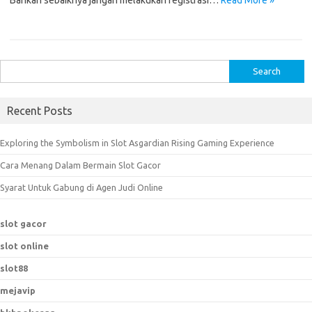
Bahkan sebaiknya jangan melakukan registrasi…
Read More »
S
e
a
Recent Posts
r
c
Exploring the Symbolism in Slot Asgardian Rising Gaming Experience
h
Cara Menang Dalam Bermain Slot Gacor
f
o
Syarat Untuk Gabung di Agen Judi Online
r
:
slot gacor
slot online
slot88
mejavip