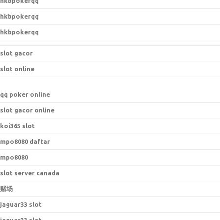
hkbpokerqq
hkbpokerqq
hkbpokerqq
slot gacor
slot online
qq poker online
slot gacor online
koi365 slot
mpo8080 daftar
mpo8080
slot server canada
赌场
jaguar33 slot