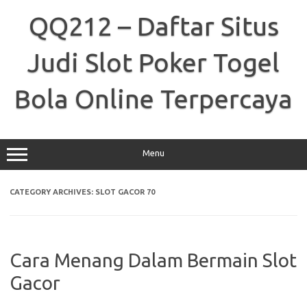
Skip
to
QQ212 – Daftar Situs
content
Judi Slot Poker Togel
Bola Online Terpercaya
Menu
CATEGORY ARCHIVES:
SLOT GACOR 70
Cara Menang Dalam Bermain Slot
Gacor