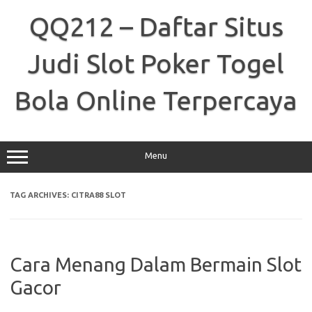
Skip
to
QQ212 – Daftar Situs
content
Judi Slot Poker Togel
Bola Online Terpercaya
Menu
TAG ARCHIVES:
CITRA88 SLOT
Cara Menang Dalam Bermain Slot
Gacor