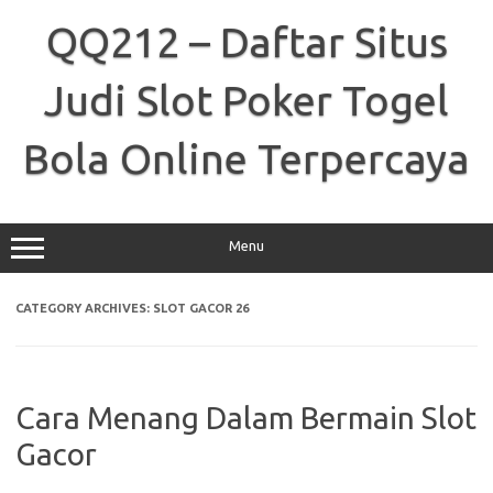
Skip
to
QQ212 – Daftar Situs
content
Judi Slot Poker Togel
Bola Online Terpercaya
Menu
CATEGORY ARCHIVES:
SLOT GACOR 26
Cara Menang Dalam Bermain Slot
Gacor