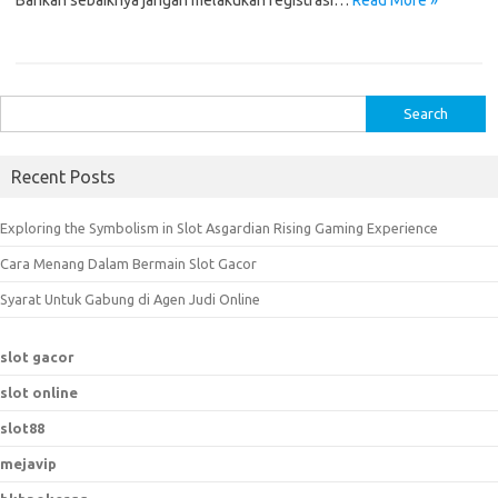
Bahkan sebaiknya jangan melakukan registrasi…
Read More »
S
e
a
Recent Posts
r
c
Exploring the Symbolism in Slot Asgardian Rising Gaming Experience
h
Cara Menang Dalam Bermain Slot Gacor
f
o
Syarat Untuk Gabung di Agen Judi Online
r
:
slot gacor
slot online
slot88
mejavip