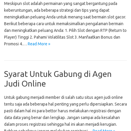
Meskipun slot adalah permainan yang sangat bergantung pada
keberuntungan, ada beberapa strategi dan tips yang dapat
meningkatkan peluang Anda untuk menang saat bermain slot gacor.
Berikut beberapa cara untuk memaksimalkan pengalaman bermain
dan meningkatkan peluang Anda: 1. Pilih Slot dengan RTP (Return to
Player) Tinggi 2. Pahami Volatilitas Slot 3. Manfaatkan Bonus dan
Promosi 4.…
Read More »
Syarat Untuk Gabung di Agen
Judi Online
Untuk gabung menjadi member di salah satu situs agen judi online
tentu saja ada beberapa hal penting yang perlu dipersiapkan. Secara
pasti dalam hal ini para bettor harus melakukan registrasi dengan
data data yang benar dan lengkap. Jangan sampai ada kesalahan
dalam proses registrasi sehingga hal ini akan menjadi kerugian.