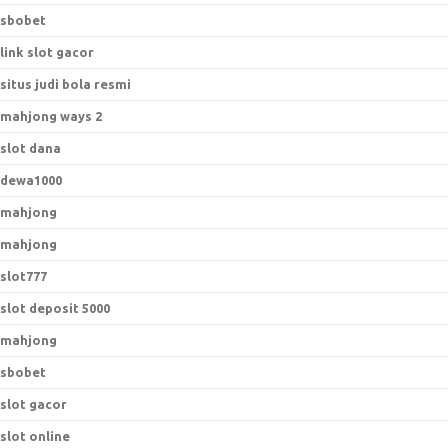
sbobet
link slot gacor
situs judi bola resmi
mahjong ways 2
slot dana
dewa1000
mahjong
mahjong
slot777
slot deposit 5000
mahjong
sbobet
slot gacor
slot online