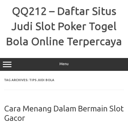
Skip
to
QQ212 – Daftar Situs
content
Judi Slot Poker Togel
Bola Online Terpercaya
Menu
TAG ARCHIVES:
TIPS JUDI BOLA
Cara Menang Dalam Bermain Slot
Gacor