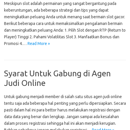
Meskipun slot adalah permainan yang sangat bergantung pada
keberuntungan, ada beberapa strategi dan tips yang dapat
meningkatkan peluang Anda untuk menang saat bermain slot gacor.
Berikut beberapa cara untuk memaksimalkan pengalaman bermain
dan meningkatkan peluang Anda: 1. Pilih Slot dengan RTP (Return to
Player) Tinggi 2. Pahami Volatilitas Slot 3. Manfaatkan Bonus dan
Promosi 4.…
Read More »
Syarat Untuk Gabung di Agen
Judi Online
Untuk gabung menjadi member di salah satu situs agen judi online
tentu saja ada beberapa hal penting yang perlu dipersiapkan. Secara
pasti dalam hal ini para bettor harus melakukan registrasi dengan
data data yang benar dan lengkap. Jangan sampai ada kesalahan
dalam proses registrasi sehingga hal ini akan menjadi kerugian.