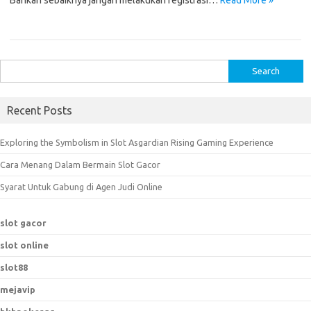
Bahkan sebaiknya jangan melakukan registrasi…
Read More »
S
e
a
Recent Posts
r
c
Exploring the Symbolism in Slot Asgardian Rising Gaming Experience
h
Cara Menang Dalam Bermain Slot Gacor
f
o
Syarat Untuk Gabung di Agen Judi Online
r
:
slot gacor
slot online
slot88
mejavip