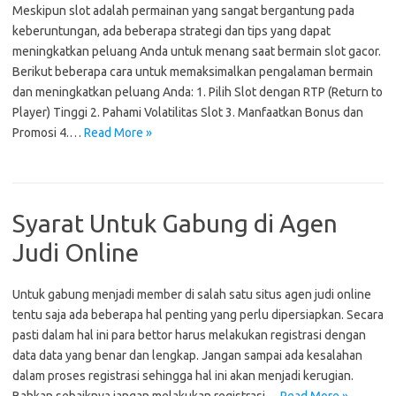
Meskipun slot adalah permainan yang sangat bergantung pada
keberuntungan, ada beberapa strategi dan tips yang dapat
meningkatkan peluang Anda untuk menang saat bermain slot gacor.
Berikut beberapa cara untuk memaksimalkan pengalaman bermain
dan meningkatkan peluang Anda: 1. Pilih Slot dengan RTP (Return to
Player) Tinggi 2. Pahami Volatilitas Slot 3. Manfaatkan Bonus dan
Promosi 4.…
Read More »
Syarat Untuk Gabung di Agen
Judi Online
Untuk gabung menjadi member di salah satu situs agen judi online
tentu saja ada beberapa hal penting yang perlu dipersiapkan. Secara
pasti dalam hal ini para bettor harus melakukan registrasi dengan
data data yang benar dan lengkap. Jangan sampai ada kesalahan
dalam proses registrasi sehingga hal ini akan menjadi kerugian.