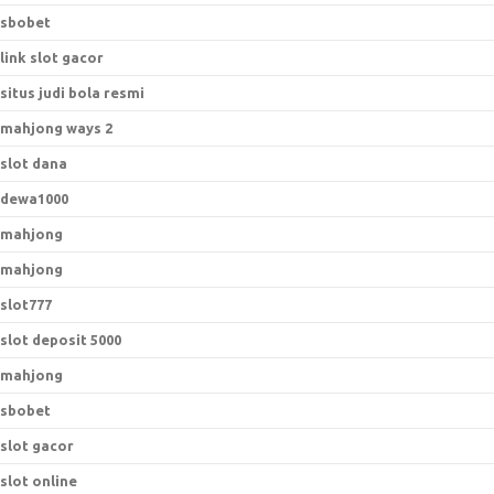
sbobet
link slot gacor
situs judi bola resmi
mahjong ways 2
slot dana
dewa1000
mahjong
mahjong
slot777
slot deposit 5000
mahjong
sbobet
slot gacor
slot online