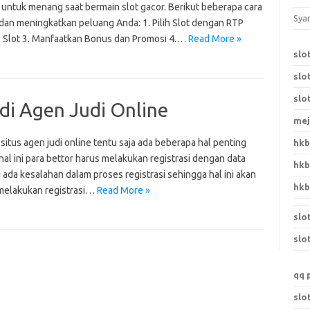
untuk menang saat bermain slot gacor. Berikut beberapa cara
Sya
n meningkatkan peluang Anda: 1. Pilih Slot dengan RTP
tas Slot 3. Manfaatkan Bonus dan Promosi 4.…
Read More »
slo
slo
slo
di Agen Judi Online
mej
itus agen judi online tentu saja ada beberapa hal penting
hk
hal ini para bettor harus melakukan registrasi dengan data
hk
ada kesalahan dalam proses registrasi sehingga hal ini akan
hk
 melakukan registrasi…
Read More »
slo
slo
qq 
slo