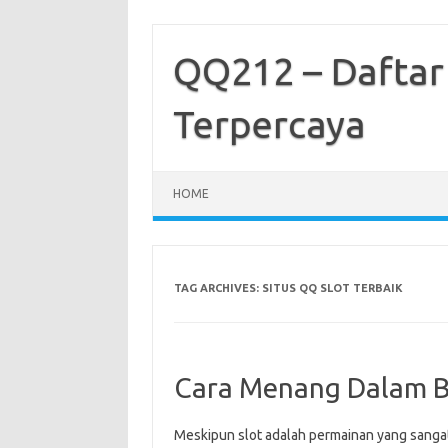
Skip
to
content
QQ212 – Daftar 
Terpercaya
HOME
TAG ARCHIVES:
SITUS QQ SLOT TERBAIK
Cara Menang Dalam B
Meskipun slot adalah permainan yang sanga