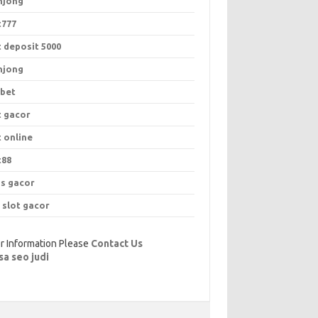
hjong
t777
t deposit 5000
hjong
bet
t gacor
t online
t88
us gacor
k slot gacor
r Information Please
Contact Us
sa seo judi