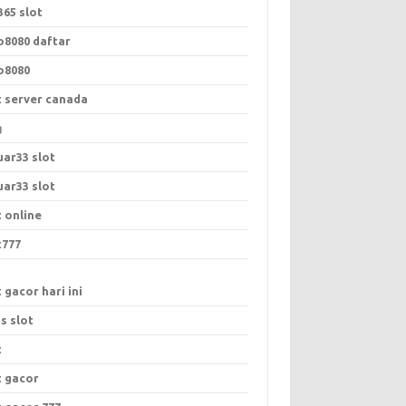
365 slot
8080 daftar
o8080
t server canada
场
uar33 slot
uar33 slot
t online
t777
t gacor hari ini
us slot
t
t gacor