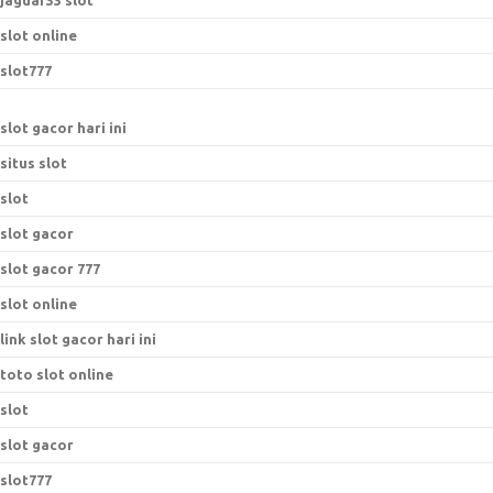
jaguar33 slot
slot online
slot777
slot gacor hari ini
situs slot
slot
slot gacor
slot gacor 777
slot online
link slot gacor hari ini
toto slot online
slot
slot gacor
slot777