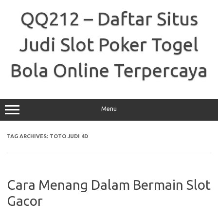
Skip
to
QQ212 – Daftar Situs
content
Judi Slot Poker Togel
Bola Online Terpercaya
Menu
TAG ARCHIVES:
TOTO JUDI 4D
Cara Menang Dalam Bermain Slot
Gacor