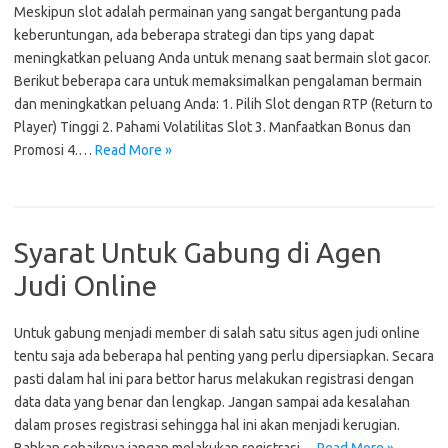
Meskipun slot adalah permainan yang sangat bergantung pada
keberuntungan, ada beberapa strategi dan tips yang dapat
meningkatkan peluang Anda untuk menang saat bermain slot gacor.
Berikut beberapa cara untuk memaksimalkan pengalaman bermain
dan meningkatkan peluang Anda: 1. Pilih Slot dengan RTP (Return to
Player) Tinggi 2. Pahami Volatilitas Slot 3. Manfaatkan Bonus dan
Promosi 4.…
Read More »
Syarat Untuk Gabung di Agen
Judi Online
Untuk gabung menjadi member di salah satu situs agen judi online
tentu saja ada beberapa hal penting yang perlu dipersiapkan. Secara
pasti dalam hal ini para bettor harus melakukan registrasi dengan
data data yang benar dan lengkap. Jangan sampai ada kesalahan
dalam proses registrasi sehingga hal ini akan menjadi kerugian.