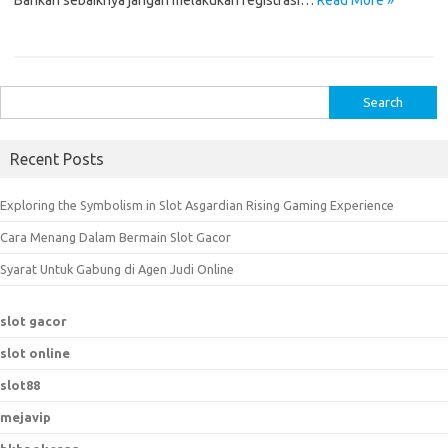
Bahkan sebaiknya jangan melakukan registrasi…
Read More »
S
e
a
Recent Posts
r
c
Exploring the Symbolism in Slot Asgardian Rising Gaming Experience
h
Cara Menang Dalam Bermain Slot Gacor
f
o
Syarat Untuk Gabung di Agen Judi Online
r
:
slot gacor
slot online
slot88
mejavip