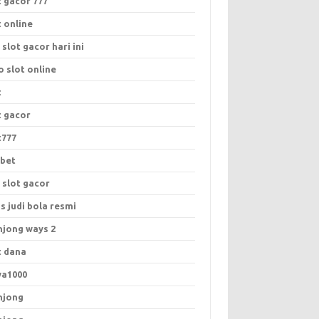
t gacor 777
t online
k slot gacor hari ini
o slot online
t
t gacor
t777
bet
k slot gacor
us judi bola resmi
jong ways 2
t dana
a1000
hjong