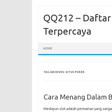
Skip
to
content
QQ212 – Daftar 
Terpercaya
HOME
TAG ARCHIVES:
SITUS POKER
Cara Menang Dalam B
Meskipun slot adalah permainan yang sanga