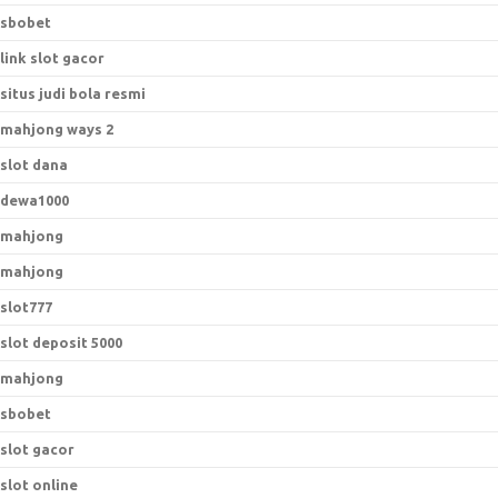
sbobet
link slot gacor
situs judi bola resmi
mahjong ways 2
slot dana
dewa1000
mahjong
mahjong
slot777
slot deposit 5000
mahjong
sbobet
slot gacor
slot online