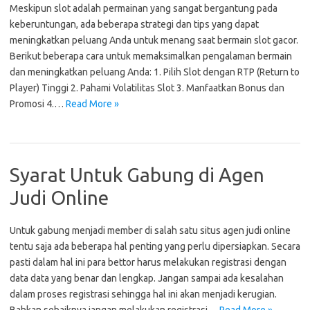
Meskipun slot adalah permainan yang sangat bergantung pada
keberuntungan, ada beberapa strategi dan tips yang dapat
meningkatkan peluang Anda untuk menang saat bermain slot gacor.
Berikut beberapa cara untuk memaksimalkan pengalaman bermain
dan meningkatkan peluang Anda: 1. Pilih Slot dengan RTP (Return to
Player) Tinggi 2. Pahami Volatilitas Slot 3. Manfaatkan Bonus dan
Promosi 4.…
Read More »
Syarat Untuk Gabung di Agen
Judi Online
Untuk gabung menjadi member di salah satu situs agen judi online
tentu saja ada beberapa hal penting yang perlu dipersiapkan. Secara
pasti dalam hal ini para bettor harus melakukan registrasi dengan
data data yang benar dan lengkap. Jangan sampai ada kesalahan
dalam proses registrasi sehingga hal ini akan menjadi kerugian.