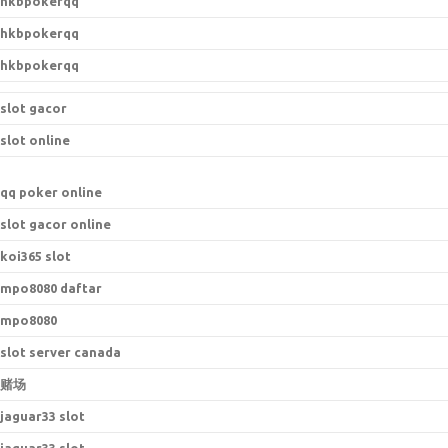
hkbpokerqq
hkbpokerqq
hkbpokerqq
slot gacor
slot online
qq poker online
slot gacor online
koi365 slot
mpo8080 daftar
mpo8080
slot server canada
赌场
jaguar33 slot