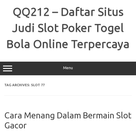
Skip
to
QQ212 – Daftar Situs
content
Judi Slot Poker Togel
Bola Online Terpercaya
Menu
TAG ARCHIVES:
SLOT 77
Cara Menang Dalam Bermain Slot
Gacor