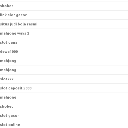
sbobet
link slot gacor
situs judi bola resmi
mahjong ways 2
slot dana
dewa1000
mahjong
mahjong
slot777
slot deposit 5000
mahjong
sbobet
slot gacor
slot online