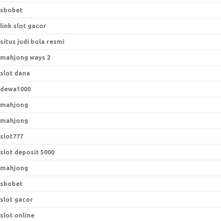
sbobet
link slot gacor
situs judi bola resmi
mahjong ways 2
slot dana
dewa1000
mahjong
mahjong
slot777
slot deposit 5000
mahjong
sbobet
slot gacor
slot online