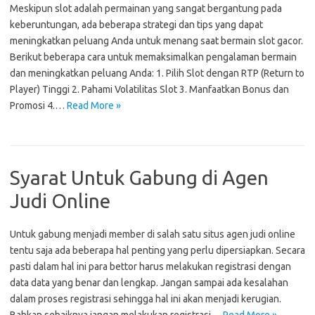
Meskipun slot adalah permainan yang sangat bergantung pada
keberuntungan, ada beberapa strategi dan tips yang dapat
meningkatkan peluang Anda untuk menang saat bermain slot gacor.
Berikut beberapa cara untuk memaksimalkan pengalaman bermain
dan meningkatkan peluang Anda: 1. Pilih Slot dengan RTP (Return to
Player) Tinggi 2. Pahami Volatilitas Slot 3. Manfaatkan Bonus dan
Promosi 4.…
Read More »
Syarat Untuk Gabung di Agen
Judi Online
Untuk gabung menjadi member di salah satu situs agen judi online
tentu saja ada beberapa hal penting yang perlu dipersiapkan. Secara
pasti dalam hal ini para bettor harus melakukan registrasi dengan
data data yang benar dan lengkap. Jangan sampai ada kesalahan
dalam proses registrasi sehingga hal ini akan menjadi kerugian.