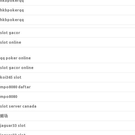
hkbpokerqq
hkbpokerqq
hkbpokerqq
slot gacor
slot online
qq poker online
slot gacor online
koi365 slot
mpo8080 daftar
mpo8080
slot server canada
赌场
jaguar33 slot